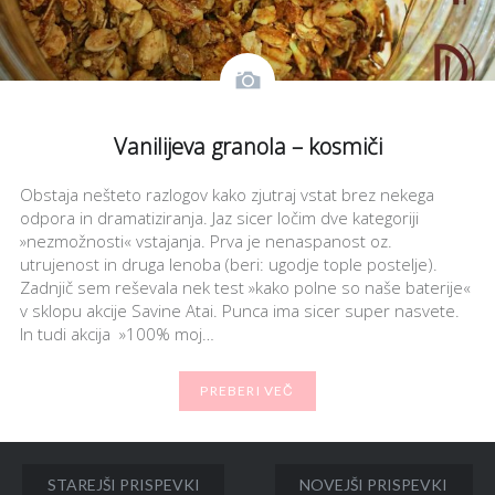
Vanilijeva granola – kosmiči
Obstaja nešteto razlogov kako zjutraj vstat brez nekega
odpora in dramatiziranja. Jaz sicer ločim dve kategoriji
»nezmožnosti« vstajanja. Prva je nenaspanost oz.
utrujenost in druga lenoba (beri: ugodje tople postelje).
Zadnjič sem reševala nek test »kako polne so naše baterije«
v sklopu akcije Savine Atai. Punca ima sicer super nasvete.
In tudi akcija »100% moj…
PREBERI VEČ
Navigacija
STAREJŠI PRISPEVKI
NOVEJŠI PRISPEVKI