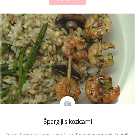
Šparglji s kozicami
En res fin in fino enostaven futer. Po mojem mnenju šparglji