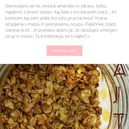
Stereotipno ali ne, besedi ameriško in zdravo, težko
najdemo v enem stavku. Kaj šele v eni besedni zvezi… Ko
pomislim kaj sem jedla čez lužo, je prva misel: hrana
utopljena v maslu in javorjevemu sirupu. Palačinke, toast,
slanina, krofi… In prekleto dobro je, če obožuješ omenjen
sirup in maslo. Ta kombinacija se ti najbrž v…
PREBERI VEČ