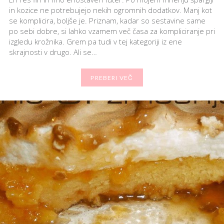
in kozice ne potrebujejo nekih ogromnih dodatkov. Manj kot
se komplicira, boljše je. Priznam, kadar so sestavine same
po sebi dobre, si lahko vzamem več časa za kompliciranje pri
izgledu krožnika. Grem pa tudi v tej kategoriji iz ene
skrajnosti v drugo. Ali se…
PREBERI VEČ