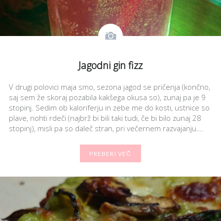
Jagodni gin fizz
V drugi polovici maja smo, sezona jagod se pričenja (končno,
saj sem že skoraj pozabila kakšega okusa so), zunaj pa je 9
stopinj. Sedim ob kaloriferju in zebe me do kosti, ustnice so
plave, nohti rdeči (najbrž bi bili taki tudi, če bi bilo zunaj 28
stopinj), misli pa so daleč stran, pri večernem razvajanju….
PREBERI VEČ