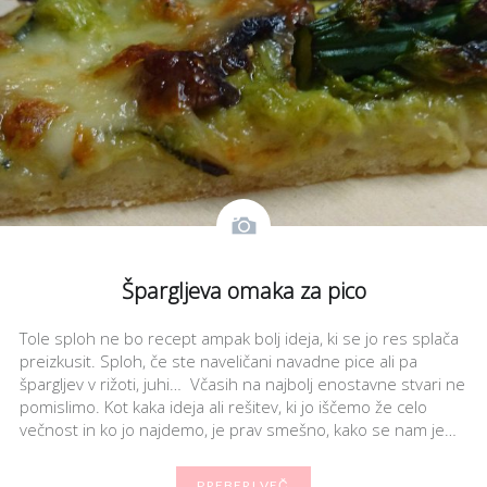
Špargljeva omaka za pico
Tole sploh ne bo recept ampak bolj ideja, ki se jo res splača
preizkusit. Sploh, če ste naveličani navadne pice ali pa
špargljev v rižoti, juhi… Včasih na najbolj enostavne stvari ne
pomislimo. Kot kaka ideja ali rešitev, ki jo iščemo že celo
večnost in ko jo najdemo, je prav smešno, kako se nam je…
PREBERI VEČ