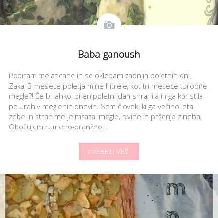
Baba ganoush
Pobiram melancane in se oklepam zadnjih poletnih dni.
Zakaj 3 mesece poletja mine hitreje, kot tri mesece turobne
megle?! Če bi lahko, bi en poletni dan shranila in ga koristila
po urah v meglenih dnevih. Sem človek, ki ga večino leta
zebe in strah me je mraza, megle, sivine in pršenja z neba.
Obožujem rumeno-oranžno…
PREBERI VEČ