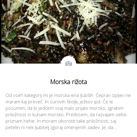
Morska rižota
Od vseh kategorij mi je morska ena ljubših. Čeprav cipljev ne
maram kaj preveč. In surovih školjk, ježkov ipd. Če le
posumim, da bi jedcem vsaj malo prijalo morsko, zgrabim
priložnost in kuham morsko. Predvsem, da razvajam sebe-
priznam hehe. In moram izkoristit take priložnosti, saj
petelin ni nek ljubitelj zgoraj omenjenih zadev. Je, da…