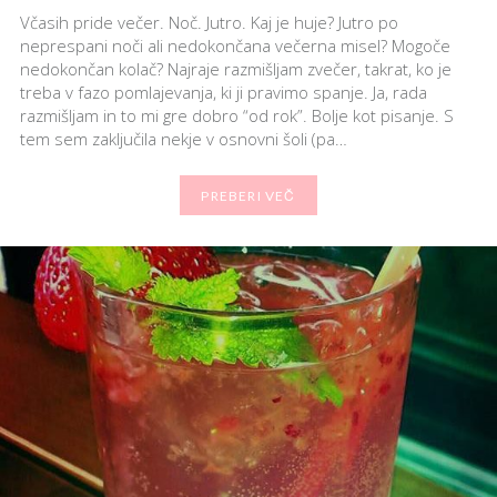
Včasih pride večer. Noč. Jutro. Kaj je huje? Jutro po
neprespani noči ali nedokončana večerna misel? Mogoče
nedokončan kolač? Najraje razmišljam zvečer, takrat, ko je
treba v fazo pomlajevanja, ki ji pravimo spanje. Ja, rada
razmišljam in to mi gre dobro “od rok”. Bolje kot pisanje. S
tem sem zaključila nekje v osnovni šoli (pa…
PREBERI VEČ