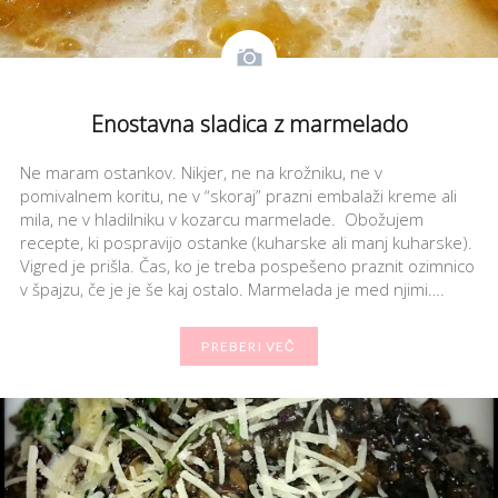
Enostavna sladica z marmelado
Ne maram ostankov. Nikjer, ne na krožniku, ne v
pomivalnem koritu, ne v “skoraj” prazni embalaži kreme ali
mila, ne v hladilniku v kozarcu marmelade. Obožujem
recepte, ki pospravijo ostanke (kuharske ali manj kuharske).
Vigred je prišla. Čas, ko je treba pospešeno praznit ozimnico
v špajzu, če je je še kaj ostalo. Marmelada je med njimi….
PREBERI VEČ