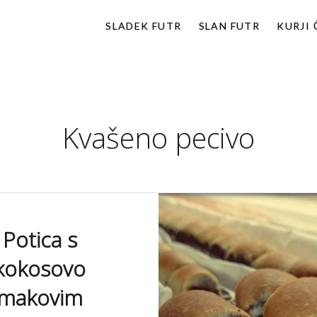
SLADEK FUTR
SLAN FUTR
KURJI
slike in misli.
Kvašeno pecivo
Potica s
kokosovo
makovim