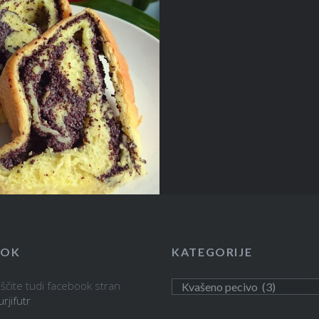
OOK
KATEGORIJE
ščite tudi facebook stran
Kategorije
urjifutr