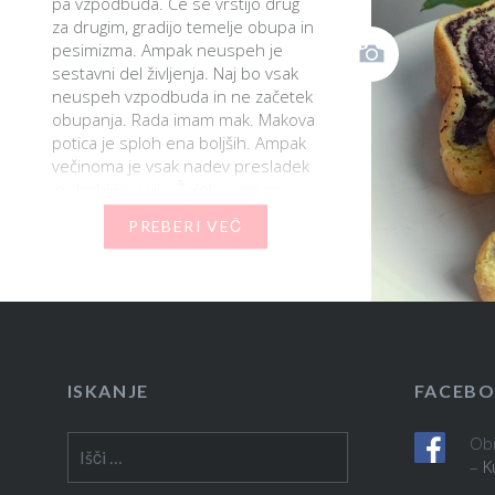
pa vzpodbuda. Če se vrstijo drug
za drugim, gradijo temelje obupa in
pesimizma. Ampak neuspeh je
sestavni del življenja. Naj bo vsak
neuspeh vzpodbuda in ne začetek
obupanja. Rada imam mak. Makova
potica je sploh ena boljših. Ampak
večinoma je vsak nadev presladek
in drobljivo suh. Želela sem se
ogniti…
PREBERI VEČ
ISKANJE
FACEB
Obi
Išči:
–
K