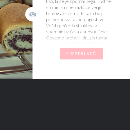
tisti, ki se je spomnil tega. Luštne
so miniaturne različice večjih
bratov ali sestric. In tako bolj
primerne za razne pogostitve.
Večjih pečenih štrukljev se
spomnim iz časa osnovne šole.
Obvezno orehovi, drugih takrat
nisem poznala. Debelo namazani in
neskončno zviti. Brez rozin…
PREBERI VEČ