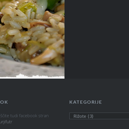
OOK
KATEGORIJE
ščite tudi facebook stran
Kategorije
urjifutr