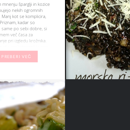
mnenju šparglji in kozice
bujejo nekih ogromnih
 Manj kot se komplicira,
. Priznam, kadar so
 same po sebi dobre, si
amem več časa za
nje pri izgledu krožnika.
di v tej kategoriji iz ene
i v drugo. Ali se…
PREBERI VEČ