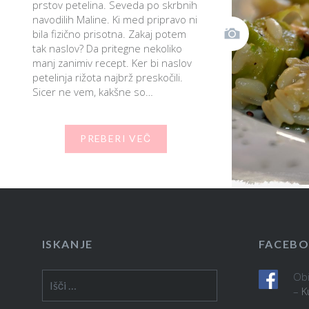
prstov petelina. Seveda po skrbnih
navodilih Maline. Ki med pripravo ni
bila fizično prisotna. Zakaj potem
tak naslov? Da pritegne nekoliko
manj zanimiv recept. Ker bi naslov
petelinja rižota najbrž preskočili.
Sicer ne vem, kakšne so…
PREBERI VEČ
ISKANJE
FACEB
Obi
Išči:
–
K