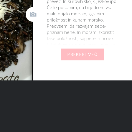
preveč. In surovih školjk, ježkov ipd.
Če le posumim, da bi jedcem vsaj
malo prijalo morsko, zgrabim
priložnost in kuham morsko.
Predvsem, da razvajam sebe-
priznam hehe. In moram izkoristit
take priložnosti, saj petelin ni nek
ljubitelj zgoraj omenjenih zadev. Je,
da…
PREBERI VEČ