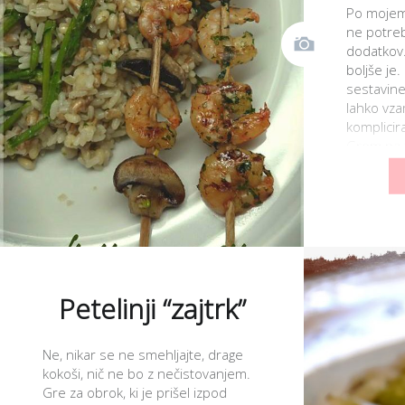
Po mojem 
ne potre
dodatkov.
boljše je
sestavine
lahko vz
komplicira
Grem pa tu
skrajnost
Petelinji “zajtrk”
Ne, nikar se ne smehljajte, drage
kokoši, nič ne bo z nečistovanjem.
Gre za obrok, ki je prišel izpod