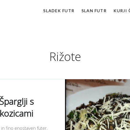
SLADEK FUTR
SLAN FUTR
KURJI
slike in misli.
Rižote
Šparglji s
kozicami
n in fino enostaven futer.